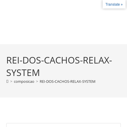
Translate »
Fale conosco
+55 27 99787-4780 - +55 27 3735-2324
COMO FUNCIONA
LICENÇAS E CERT
REI-DOS-CACHOS-RELAX-
SYSTEM
>
composicao
>
REI-DOS-CACHOS-RELAX-SYSTEM