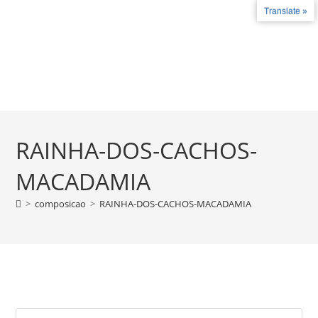
Translate »
Fale conosco
+55 27 99787-4780 - +55 27 3735-2324
COMO FUNCIONA
LICENÇAS E CERT
RAINHA-DOS-CACHOS-
MACADAMIA
>
composicao
>
RAINHA-DOS-CACHOS-MACADAMIA