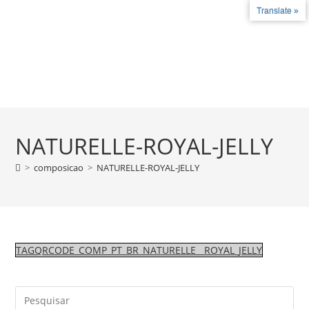
Translate »
Fale conosco
+55 27 99787-4780 - +55 27 3735-2324
COMO FUNCIONA
LICENÇAS E CERT
NATURELLE-ROYAL-JELLY
>
composicao
>
NATURELLE-ROYAL-JELLY
TAGQRCODE_COMP_PT_BR_NATURELLE__ROYAL_JELLY