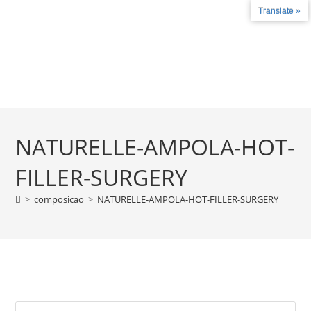
Translate »
Fale conosco
+55 27 99787-4780 - +55 27 3735-2324
COMO FUNCIONA
LICENÇAS E CERT
NATURELLE-AMPOLA-HOT-
FILLER-SURGERY
>
composicao
>
NATURELLE-AMPOLA-HOT-FILLER-SURGERY