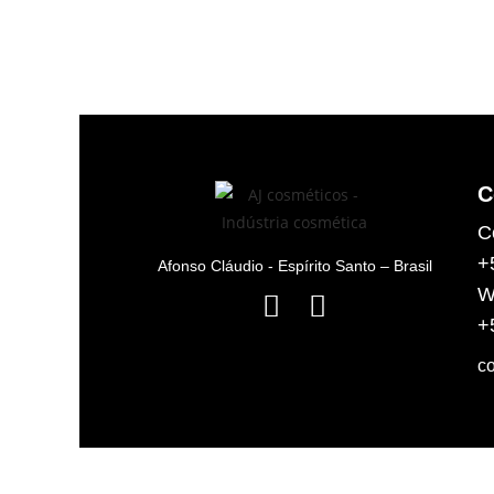
C
C
+
Afonso Cláudio - Espírito Santo – Brasil
W
+
c