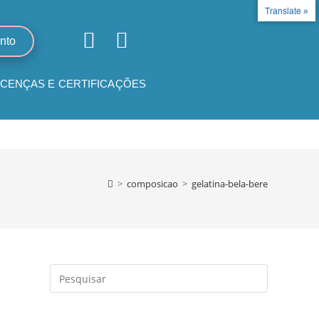
Translate »
nto
ICENÇAS E CERTIFICAÇÕES
CONTATO
>
composicao
>
gelatina-bela-bere