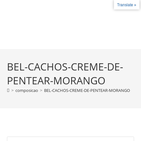
Translate »
Fale conosco
+55 27 99787-4780 - +55 27 3735-2324
COMO FUNCIONA
LICENÇAS E CERT
BEL-CACHOS-CREME-DE-
PENTEAR-MORANGO
>
composicao
>
BEL-CACHOS-CREME-DE-PENTEAR-MORANGO