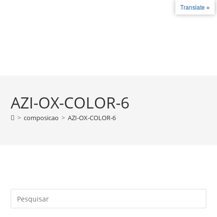
Translate »
Fale conosco
+55 27 99787-4780 - +55 27 3735-2324
COMO FUNCIONA
LICENÇAS E CERT
AZI-OX-COLOR-6
>
composicao
>
AZI-OX-COLOR-6