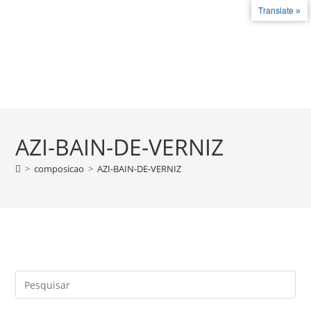
Translate »
Fale conosco
+55 27 99787-4780 - +55 27 3735-2324
COMO FUNCIONA
LICENÇAS E CERT
AZI-BAIN-DE-VERNIZ
>
composicao
>
AZI-BAIN-DE-VERNIZ